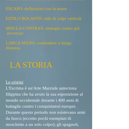
ESCAPO: deflessioni con la mano
ESTILO BOLANTE: stile di colpi verticali
MISCLA CONTRAS: strategie contro più
avversari
LARGA MANO: combattere a lunga
distanza
LA STORIA
Le origini
L'Escrima è un'Arte Marziale autoctona
filippina che ha avuto la sua esposizione al
mondo occidentale durante i 400 anni di
battaglie contro i conquistatori europei.
Durante questo periodo non esistevano armi
da fuoco (eccetto pochi esemplari di
moschetto a un solo colpo); gli spagnoli,