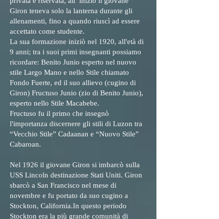
privata e riservata, all’ inizio il giovane
Giron teneva solo la lanterna durante gli
allenamenti, fino a quando riuscì ad essere
accettato come studente.
La sua formazione iniziò nel 1920, all'età di
9 anni; tra i suoi primi insegnanti possiamo
ricordare: Benito Junio esperto nel nuovo
stile Largo Mano e nello Stile chiamato
Fondo Fuerte, ed il suo allievo (cugino di
Giron) Fructuso Junio (zio di Benito Junio),
esperto nello Stile Macabebe.
Fructuso fu il primo che insegnò
l'importanza discernere gli stili di Luzon tra
“Vecchio Stile” Cadaanan e “Nuovo Stile”
Cabaroan.
Nel 1926 il giovane Giron si imbarcò sulla
USS Lincoln destinazione Stati Uniti. Giron
sbarcò a San Francisco nel mese di
novembre e fu portato da suo cugino a
Stockton, California.In questo periodo
Stockton era la più grande comunità di