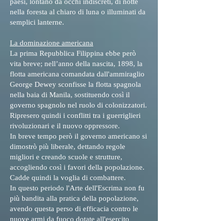
paesi, lontano da occhi indiscreti, di notte
nella foresta al chiaro di luna o illuminati da
semplici lanterne.
La dominazione americana
La prima Repubblica Filippina ebbe però
vita breve; nell’anno della nascita, 1898, la
flotta americana comandata dall'ammiraglio
George Dewey sconfisse la flotta spagnola
nella baia di Manila, sostituendo così il
governo spagnolo nel ruolo di colonizzatori.
Ripresero quindi i conflitti tra i guerriglieri
rivoluzionari e il nuovo oppressore.
In breve tempo però il governo americano si
dimostrò più liberale, dettando regole
migliori e creando scuole e strutture,
accogliendo così i favori della popolazione.
Cadde quindi la voglia di combattere.
In questo periodo l'Arte dell'Escrima non fu
più bandita alla pratica della popolazione,
avendo questa perso di efficacia contro le
nuove armi da fuoco dotate all'esercito