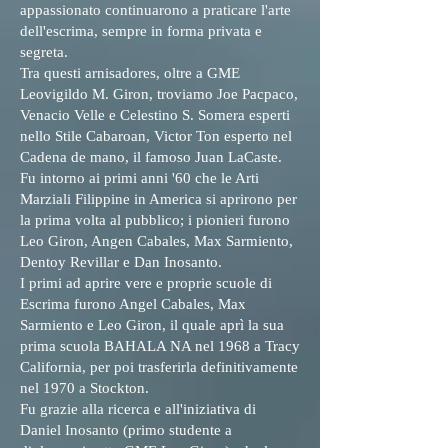
appassionato continuarono a praticare l'arte
dell'escrima, sempre in forma privata e
segreta.
Tra questi arnisadores, oltre a GME
Leovigildo M. Giron, troviamo Joe Pacpaco,
Venacio Velle e Celestino S. Somera esperti
nello Stile Cabaroan, Victor Ton esperto nel
Cadena de mano, il famoso Juan LaCaste.
Fu intorno ai primi anni '60 che le Arti
Marziali Filippine in America si aprirono per
la prima volta al pubblico; i pionieri furono
Leo Giron, Angen Cabales, Max Sarmiento,
Dentoy Revillar e Dan Inosanto.
I primi ad aprire vere e proprie scuole di
Escrima furono Angel Cabales, Max
Sarmiento e Leo Giron, il quale aprì la sua
prima scuola BAHALA NA nel 1968 a Tracy
California, per poi trasferirla definitivamente
nel 1970 a Stockton.
Fu grazie alla ricerca e all'iniziativa di
Daniel Inosanto (primo studente a