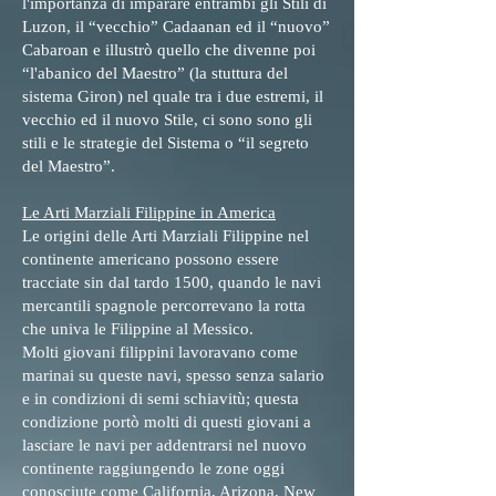
l'importanza di imparare entrambi gli Stili di
Luzon, il “vecchio” Cadaanan ed il “nuovo”
Cabaroan e illustrò quello che divenne poi
“l'abanico del Maestro” (la stuttura del
sistema Giron) nel quale tra i due estremi, il
vecchio ed il nuovo Stile, ci sono sono gli
stili e le strategie del Sistema o “il segreto
del Maestro”.
Le Arti Marziali Filippine in America
Le origini delle Arti Marziali Filippine nel
continente americano possono essere
tracciate sin dal tardo 1500, quando le navi
mercantili spagnole percorrevano la rotta
che univa le Filippine al Messico.
Molti giovani filippini lavoravano come
marinai su queste navi, spesso senza salario
e in condizioni di semi schiavitù; questa
condizione portò molti di questi giovani a
lasciare le navi per addentrarsi nel nuovo
continente raggiungendo le zone oggi
conosciute come California, Arizona, New