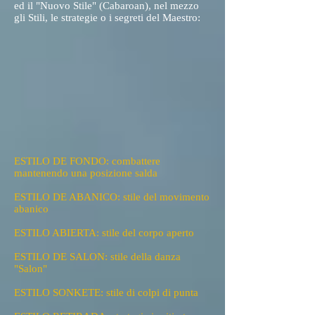
ed il "Nuovo Stile" (Cabaroan), nel mezzo
gli Stili, le strategie o i segreti del Maestro:
ESTILO DE FONDO: combattere
mantenendo una posizione salda
ESTILO DE ABANICO: stile del movimento
abanico
ESTILO ABIERTA: stile del corpo aperto
ESTILO DE SALON: stile della danza
"Salon"
ESTILO SONKETE: stile di colpi di punta