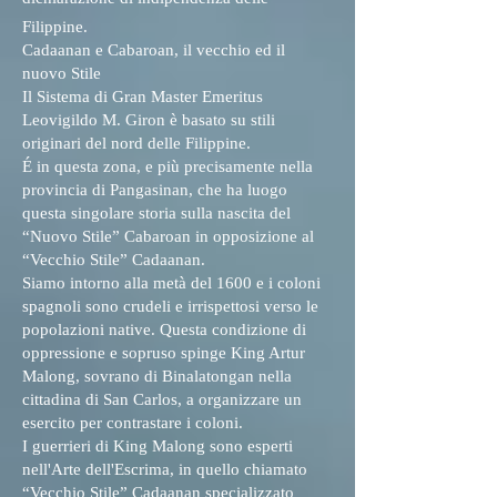
Filippine.
Cadaanan e Cabaroan, il vecchio ed il
nuovo Stile
Il Sistema di Gran Master Emeritus
Leovigildo M. Giron è basato su stili
originari del nord delle Filippine.
É in questa zona, e più precisamente nella
provincia di Pangasinan, che ha luogo
questa singolare storia sulla nascita del
“Nuovo Stile” Cabaroan in opposizione al
“Vecchio Stile” Cadaanan.
Siamo intorno alla metà del 1600 e i coloni
spagnoli sono crudeli e irrispettosi verso le
popolazioni native. Questa condizione di
oppressione e sopruso spinge King Artur
Malong, sovrano di Binalatongan nella
cittadina di San Carlos, a organizzare un
esercito per contrastare i coloni.
I guerrieri di King Malong sono esperti
nell'Arte dell'Escrima, in quello chiamato
“Vecchio Stile” Cadaanan specializzato