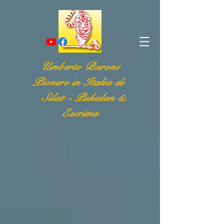
Umberto Buroni
Pionere in Italia di
Silat - Pukulan &
Escrima