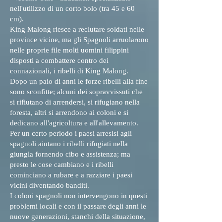
nell'utilizzo di un corto bolo (tra 45 e 60
cm).
King Malong riesce a reclutare soldati nelle
province vicine, ma gli Spagnoli arruolarono
nelle proprie file molti uomini filippini
disposti a combattere contro dei
connazionali, i ribelli di King Malong.
Dopo un paio di anni le forze ribelli alla fine
sono sconfitte; alcuni dei sopravvissuti che
si rifiutano di arrendersi, si rifugiano nella
foresta, altri si arrendono ai coloni e si
dedicano all'agricoltura e all'allevamento.
Per un certo periodo i paesi arresisi agli
spagnoli aiutano i ribelli rifugiati nella
giungla fornendo cibo e assistenza; ma
presto le cose cambiano e i ribelli
cominciano a rubare e a razziare i paesi
vicini diventando banditi.
I coloni spagnoli non intervengono in questi
problemi locali e con il passare degli anni le
nuove generazioni, stanchi della situazione,