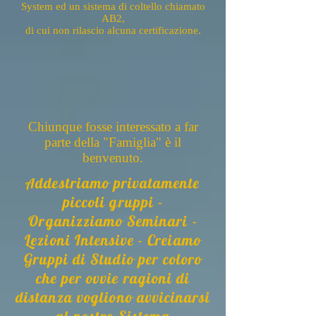
System ed un sistema di coltello chiamato
AB2,
di cui non rilascio alcuna certificazione.
Chiunque fosse interessato a
far
parte della "Famiglia" è il
benvenuto.
ddestriamo privatamente
A
piccoli gruppi -
Organizziamo Seminari -
Lezioni Intensive - Creiamo
Gruppi di Studio per coloro
che per ovvie ragioni di
distanza vogliono avvicinarsi