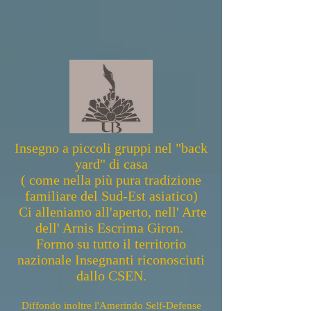
Insegno a piccoli gruppi nel "back
yard" di casa
(
come nella più pura tradizione
familiare del Sud-Est asiatico)
Ci alleniamo all'aperto, nell' Arte
dell' Arnis Escrima Giron.
Formo su tutto il territorio
nazionale Insegnanti riconosciuti
dallo CSEN.
Diffondo inoltre l'Amerindo Self-Defense