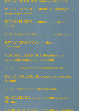
ESTILO RETIRADA: strategia in ritirata
ESTILO ELASTICO: abilità nell'allungare la
propria posizione
FONDO FUERTE: piantarsi in posizione
solida
CONTRA COMPAS: colpire in contro-tempo
ESTILO REDONDA: stile dei colpi
"redonda"
COMBATE ADENTRO: difendersi da
avversario armato con due armi
TERO GRAVE: studio dei colpi mortali
ESTILO MACABEBE: combattere con due
bastoni
TERO PISADA: stile di colpi forti
MEDIA MEDIA: combattimento a media
distanza
CADENA DE MANO: combattere disarmati