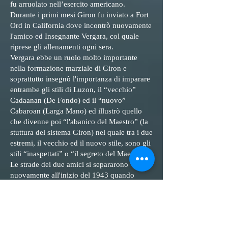
fu arruolato nell’esercito americano.
Durante i primi mesi Giron fu inviato a Fort
Ord in California dove incontrò nuovamente
l'amico ed Insegnante Vergara, col quale
riprese gli allenamenti ogni sera.
Vergara ebbe un ruolo molto importante
nella formazione marziale di Giron e
soprattutto insegnò l'importanza di imparare
entrambe gli stili di Luzon, il “vecchio”
Cadaanan (De Fondo) ed il “nuovo”
Cabaroan (Larga Mano) ed illustrò quello
che divenne poi “l'abanico del Maestro” (la
stuttura del sistema Giron) nel quale tra i due
estremi, il vecchio ed il nuovo stile, sono gli
stili “inaspettati” o “il segreto del Maestro”.
Le strade dei due amici si separarono
nuovamente all'inizio del 1943 quando
furono assegnati alle destinazioni in prima
linea.
Vergara morì per mezzo di una mina in
Nuova Guinea.