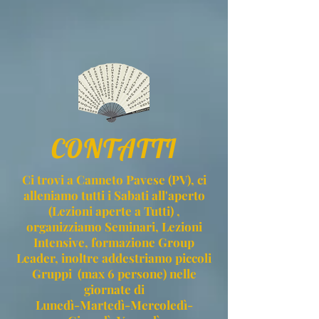
CONTATTI
Ci trovi a Canneto Pavese (PV), ci
alleniamo tutti i Sabati all'aperto
(Lezioni aperte a Tutti) ,
organizziamo Seminari, Lezioni
Intensive, formazione Group
Leader, inoltre addestriamo piccoli
Gruppi (max 6 persone) nelle
giornate di
Lunedì-Martedì-Mercoledì-