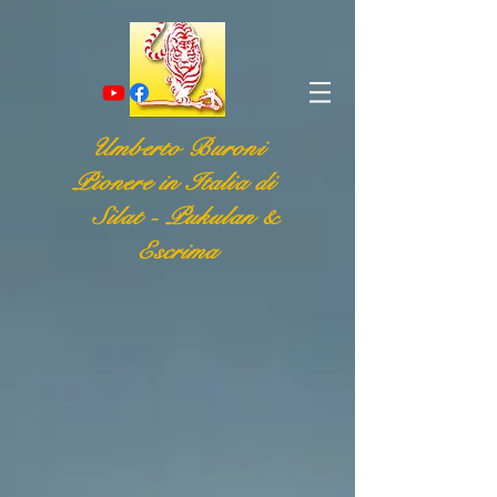
Umberto Buroni
Pionere in Italia di
Silat - Pukulan &
Escrima